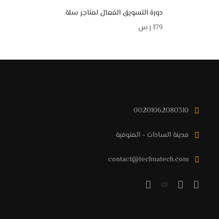
دورة التسويق الفعال لمتاجر سلة
179
ر.س
00201062080310
مدينة السادات - المنوفية
contact@technatech.com